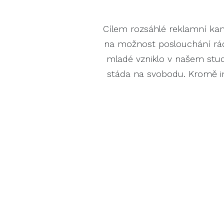
Cílem rozsáhlé reklamní kam
na možnost poslouchání rádi
mladé vzniklo v našem studi
stáda na svobodu. Kromě in