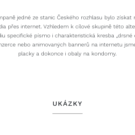
paně jedné ze stanic Českého rozhlasu bylo získat
a přes internet. Vzhledem k cílové skupině této alte
u specifické písmo i charakteristická kresba „drsné 
zerce nebo animovaných bannerů na internetu jsme řeš
placky a dokonce i obaly na kondomy.
UKÁZKY