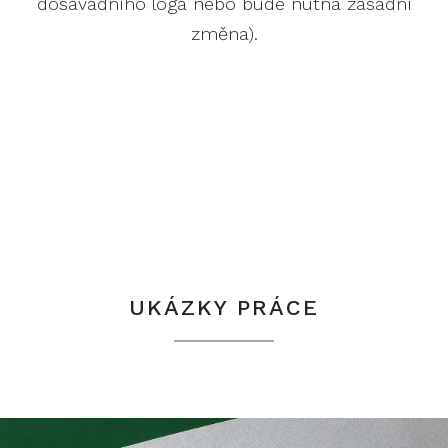
dosavadního loga nebo bude nutná zásadní
změna).
UKÁZKY PRÁCE